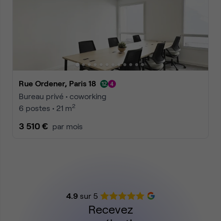
Rue Ordener, Paris 18
Bureau privé • coworking
2
6 postes • 21 m
3 510 €
par mois
4.9
sur 5
Recevez