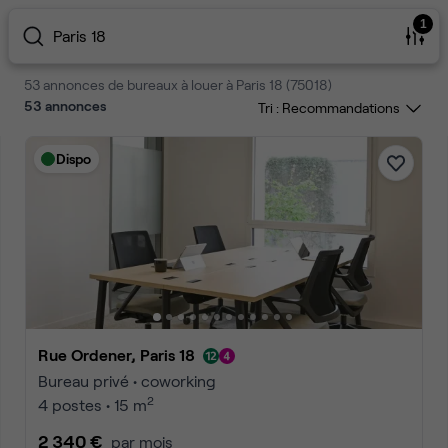
1
Paris 18
53 annonces de bureaux à louer à Paris 18 (75018)
53
annonces
Tri :
Dispo
Rue Ordener, Paris 18
Bureau privé • coworking
2
4 postes • 15 m
2 340 €
par mois