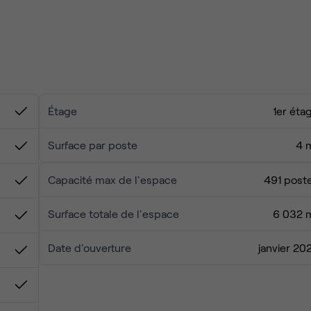
de Charonne, entouré de nombreux commerces et restaurants 
iveaux de bureaux modernes
Étage
1er éta
s privatifs (4 à 25 postes), coworking et plateaux de 50 postes
a ville 🌞🌆
Surface par poste
4 
Capacité max de l'espace
491 post
es et espaces de convivialité ☕💼
os et trottinettes 🚴🛴, salle de sieste 💤
Surface totale de l'espace
6 032 
internet haut débit 📶
Date d'ouverture
janvier 20
‍♀️💬