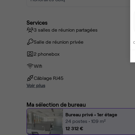
Services
3 salles de réunion partagées
Salle de réunion privée
C
2 phonebox
Wifi
Câblage RJ45
Voir plus
Ma sélection de bureau
Bureau privé
• 1er étage
24
postes • 109 m²
12 312 €