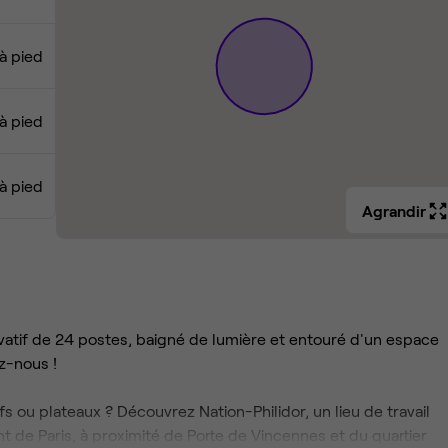
à pied
à pied
à pied
Agrandir
atif de 24 postes, baigné de lumière et entouré d'un espace
ez-nous !
s ou plateaux ? Découvrez Nation-Philidor, un lieu de travail
de Paris, à proximité de Porte de Vincennes et du quartier