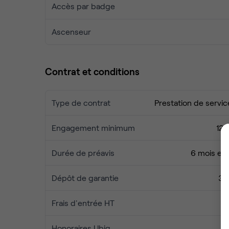
Adapté à tous : Un environnement de travail 
Accès par badge
la recherche de flexibilité et de bien-être 
Ascenseur
Contrat et conditions
Type de contrat
Prestation de servic
Engagement minimum
12 
Durée de préavis
6 mois et 
Dépôt de garantie
3 
Frais d'entrée HT
Honoraires Ubiq