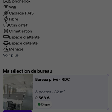
2 phonebox
Wifi
Câblage RJ45
Fibre
Coin cafet'
Climatisation
Espace d'attente
Espace détente
Ménage
Voir plus
Ma sélection de bureau
Bureau privé
• RDC
8
postes • 32 m²
2 568 €
Dispo