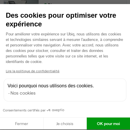
Dispo
Des cookies pour optimiser votre
Bureau privé
• 3ème étage
expérience
Plateforme de Gestion du Consentem
49
postes • 200 m²
Pour améliorer votre expérience sur Ubiq, nous utilisons des cookies
25 137 €
et technologies similaires servant à mesurer l'audience, à comprendre
et personnaliser votre navigation. Avec votre accord, nous utilisons
Dispo
des cookies pour stocker, consulter et traiter des données
personnelles telles que votre visite sur ce site internet, et les
Voir tout
Axeptio consent
identifiants de cookie.
Lire la politique de confidentialité
Gestionnaire de l'espace
Voici pourquoi nous utilisons des cookies.
Nos cookies
Anne-France
A
Partenaire depuis 2022
Répond en moins de deux jours
Consentements certifiés par
Taux de réponse : 70%
Fermer
Je choisis
OK pour moi
Locataires trouvés sur Ubiq : 14