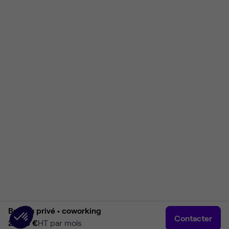
Bureau privé •
coworking
Contacter
2 568 €
HT par mois
Accueil
Rechercher
Connexion
Plus