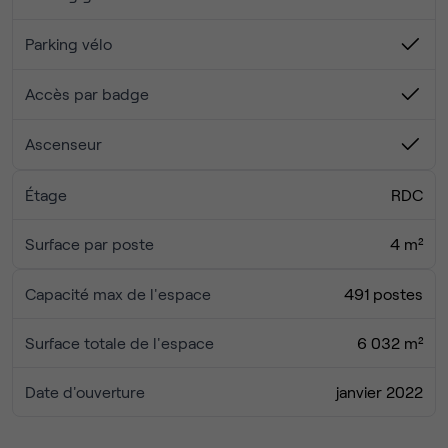
Ce tarif comprend :
- Poste de travail + salles de réunion
Parking vélo
- Réseau Wi-Fi performant et sécurisé
- Espaces de convivialité (workcafé, tisaneries...)
Accès par badge
- Restauration sur site
- Salle de sport et douches
Ascenseur
- Stationnement vélo/trottinette sécurisé et services
associés
Étage
RDC
Parking véhicules et deux roues & stockage logistique
Surface par poste
4 m²
possible sur devis.
Capacité max de l'espace
491 postes
Surface totale de l'espace
6 032 m²
Date d'ouverture
janvier 2022