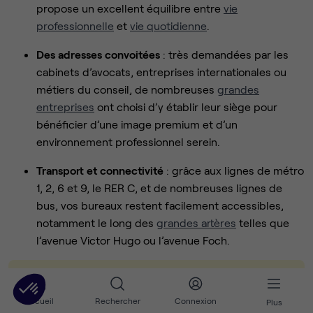
propose un excellent équilibre entre
vie
professionnelle
et
vie quotidienne
.
Des adresses convoitées
: très demandées par les
cabinets d’avocats, entreprises internationales ou
métiers du conseil, de nombreuses
grandes
entreprises
ont choisi d’y établir leur siège pour
bénéficier d’une image premium et d’un
environnement professionnel serein.
Transport et connectivité
: grâce aux lignes de métro
1, 2, 6 et 9, le RER C, et de nombreuses lignes de
bus, vos bureaux restent facilement accessibles,
notamment le long des
grandes artères
telles que
l’avenue Victor Hugo ou l’avenue Foch.
💡
Bon à savoir
: Le 16e combine image de prestige,
Accueil
Rechercher
Connexion
Plus
confort et tranquillité tout en restant bien connecté au