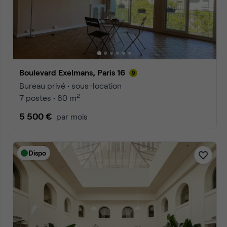
Accueil
Location bureaux Paris
Location bureaux Paris Par
Annonces
1
2
3