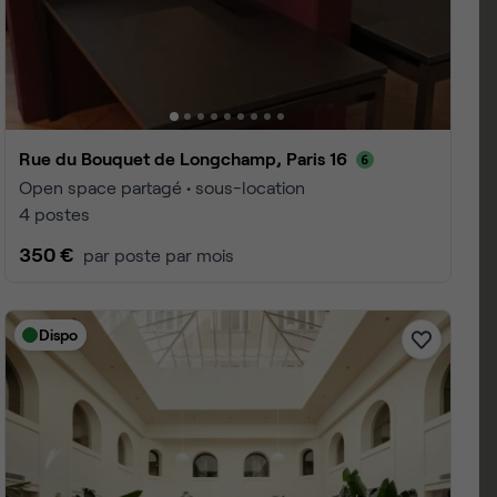
is 16ème arrondissement
 1 à 25
4