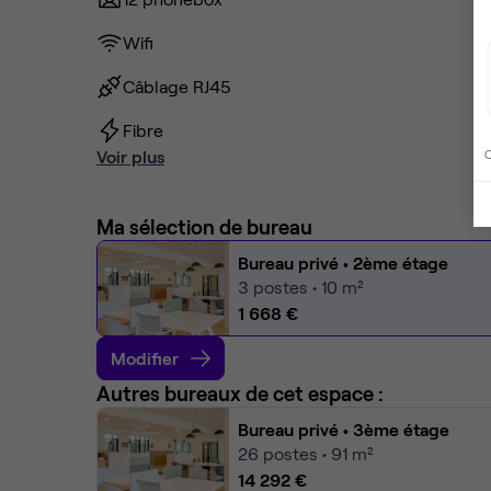
Wifi
Câblage RJ45
Fibre
Voir plus
C
Ma sélection de bureau
Bureau privé
• 2ème étage
3
postes • 10 m²
1 668 €
Modifier
Autres bureaux de cet espace :
Bureau privé
• 3ème étage
26
postes • 91 m²
14 292 €