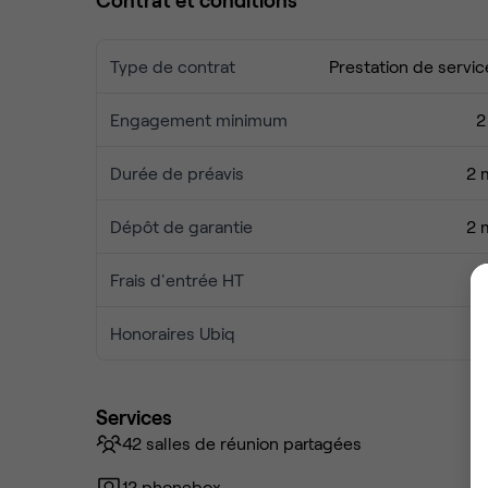
Type de contrat
Prestation de servic
Engagement minimum
2
Durée de préavis
2 
Dépôt de garantie
2 
Frais d'entrée HT
Honoraires Ubiq
Services
42 salles de réunion partagées
12 phonebox