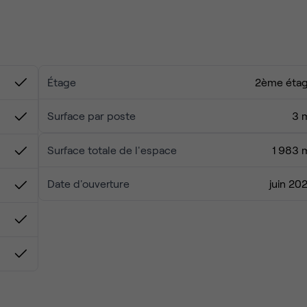
s.
ont spacieux, lumineux et parfaitement équipés pour vous
ivée.
s serein. Vous trouverez tout ce qu’il faut à deux pas : cafés
 proximité et bonnes tables pour le déjeuner.
Étage
2ème éta
sponibles immédiatement. Contactez-nous pour passer voir
débit et espaces communs entretenus... vous n'avez plus qu'à
x.
Surface par poste
3 
Surface totale de l'espace
1 983 
Date d'ouverture
juin 20