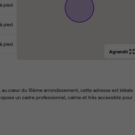
à pied
à pied
 à pied
Agrandir
s, au cœur du 15ème arrondissement, cette adresse est idéale.
ropose un cadre professionnel, calme et très accessible pour
us direct. Vous êtes au pied de la station Cambronne (ligne 6), c