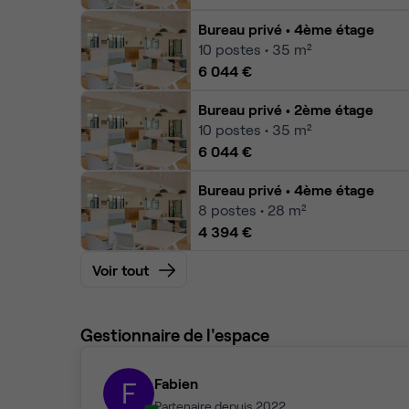
Bureau privé
• 4ème étage
10
postes • 35 m²
6 044 €
Bureau privé
• 2ème étage
10
postes • 35 m²
6 044 €
Bureau privé
• 4ème étage
8
postes • 28 m²
4 394 €
Voir tout
Gestionnaire de l'espace
Fabien
F
Partenaire depuis 2022