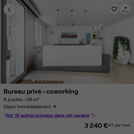
Bureau privé •
coworking
8 postes
•
28 m²
Dispo immédiatement
Voir 18 autres bureaux dans cet espace
3 240 €
HT par mois