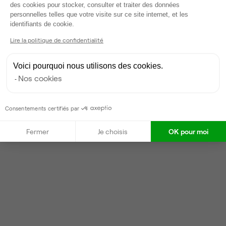
des cookies pour stocker, consulter et traiter des données
Partenaire depuis 2022
personnelles telles que votre visite sur ce site internet, et les
Axeptio consent
identifiants de cookie.
Répond en moins d'une heure
Taux de réponse : 40%
Lire la politique de confidentialité
Locataires trouvés sur Ubiq : 87
Voici pourquoi nous utilisons des cookies.
Nos cookies
Contacter
Consentements certifiés par
Fermer
Je choisis
OK pour moi