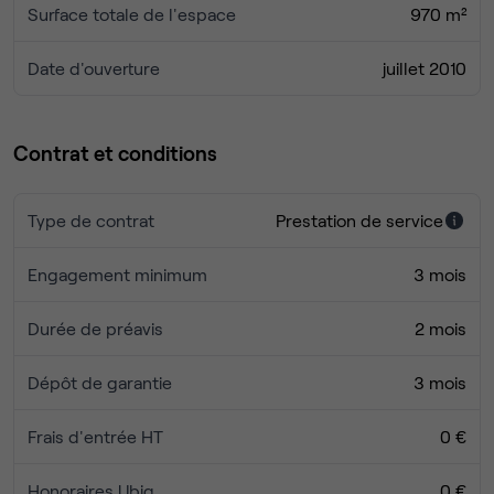
Bois de Boulogne pour un moment de détente, de
Surface totale de l'espace
970 m²
promenade ou de réflexion dans un cadre verdoyant
exceptionnel.
Date d'ouverture
juillet 2010
Contrat et conditions
Type de contrat
Prestation de service
Engagement minimum
3 mois
Durée de préavis
2 mois
Dépôt de garantie
3 mois
Frais d'entrée HT
0 €
Honoraires Ubiq
0 €