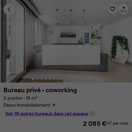
Bureau privé •
coworking
5 postes
•
18 m²
Dispo immédiatement
Voir 18 autres bureaux dans cet espace
2 085 €
HT par mois