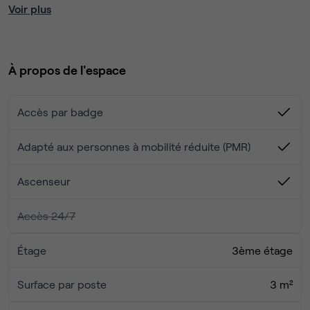
architectural traditionnel et présente un intérieur moderne
Voir plus
et épuré, doté des technologies les plus récentes.
À propos de l'espace
Accès par badge
Adapté aux personnes à mobilité réduite (PMR)
Ascenseur
Accès 24/7
Étage
3ème étage
Surface par poste
3 m²