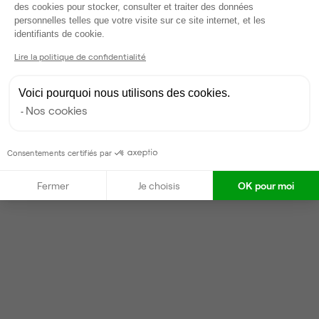
des cookies pour stocker, consulter et traiter des données
Partenaire depuis 2022
personnelles telles que votre visite sur ce site internet, et les
Axeptio consent
identifiants de cookie.
Répond en moins d'une heure
Taux de réponse : 40%
Lire la politique de confidentialité
Locataires trouvés sur Ubiq : 87
Voici pourquoi nous utilisons des cookies.
Nos cookies
Contacter
Consentements certifiés par
Fermer
Je choisis
OK pour moi