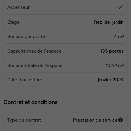
Ascenseur
Proximité des aéroports : Facilitez les déplacements
internationaux en étant stratégiquement positionné entre
Étage
Rez-de-jardin
l'aéroport Charles de Gaulle et l'aéroport Paris-Orly,
favorisant ainsi les échanges avec des partenaires et
Surface par poste
4 m²
clients du monde entier.
Capacité max de l'espace
135 postes
En vous installant dans le quartier dynamique de Rosa
Parks, votre entreprise bénéficiera d'un environnement
Surface totale de l'espace
1 022 m²
propice à la croissance, à l'innovation et à la connectivité,
renforçant ainsi sa position sur le marché.
Date d'ouverture
janvier 2024
Contrat et conditions
Type de contrat
Prestation de service