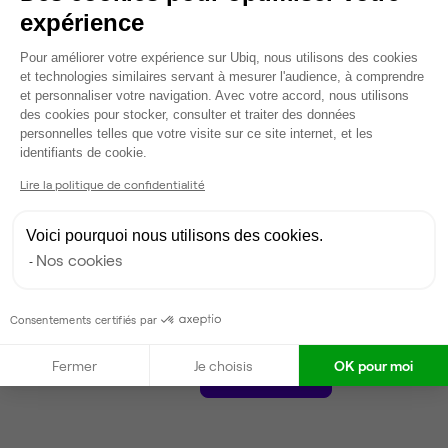
2 657 €
expérience
Dispo
Plateforme de Gestion du Consentem
Pour améliorer votre expérience sur Ubiq, nous utilisons des cookies
et technologies similaires servant à mesurer l'audience, à comprendre
Voir tout
et personnaliser votre navigation. Avec votre accord, nous utilisons
des cookies pour stocker, consulter et traiter des données
personnelles telles que votre visite sur ce site internet, et les
Axeptio consent
Gestionnaire de l'espace
identifiants de cookie.
Lire la politique de confidentialité
Caroline
Partenaire depuis 2022
Voici pourquoi nous utilisons des cookies.
Nos cookies
Répond en moins d'une heure
Taux de réponse : 40%
Locataires trouvés sur Ubiq : 87
Consentements certifiés par
Fermer
Je choisis
OK pour moi
Contacter