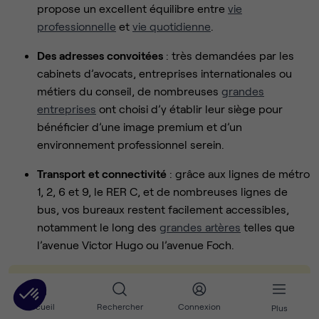
propose un excellent équilibre entre
vie
professionnelle
et
vie quotidienne
.
Des adresses convoitées
: très demandées par les
cabinets d’avocats, entreprises internationales ou
métiers du conseil, de nombreuses
grandes
entreprises
ont choisi d’y établir leur siège pour
bénéficier d’une image premium et d’un
environnement professionnel serein.
Transport et connectivité
: grâce aux lignes de métro
1, 2, 6 et 9, le RER C, et de nombreuses lignes de
bus, vos bureaux restent facilement accessibles,
notamment le long des
grandes artères
telles que
l’avenue Victor Hugo ou l’avenue Foch.
💡
Bon à savoir
: Le 16e combine image de prestige,
Accueil
Rechercher
Connexion
Plus
confort et tranquillité tout en restant bien connecté au