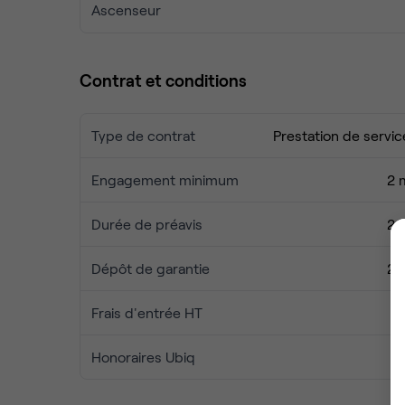
Ascenseur
Contrat et conditions
Type de contrat
Prestation de servic
Engagement minimum
2 
Durée de préavis
2 
Dépôt de garantie
2 
Frais d'entrée HT
Honoraires Ubiq