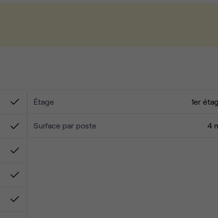
rigine
ournée
risé
 volonté
Étage
1er éta
Surface par poste
4 
ges, avec des profils variés (consulting, tech, finance, créa…
voir plus.