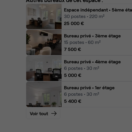
Espace indépendant
• 5ème ét
30
postes • 220 m²
25 000 €
Bureau privé
• 3ème étage
15
postes • 60 m²
7 500 €
Bureau privé
• 4ème étage
6
postes • 30 m²
5 000 €
Bureau privé
• 1er étage
6
postes • 30 m²
5 400 €
Voir tout