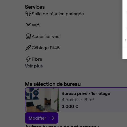
Services
Salle de réunion partagée
Wifi
Accès serveur
C
Câblage RJ45
Fibre
Voir plus
Ma sélection de bureau
Bureau privé
• 1er étage
4
postes • 18 m²
3 000 €
Modifier
Autres bureaux de cet espace :