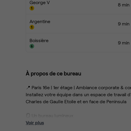
George V
8 min 
Argentine
9 min 
Boissière
9 min 
À propos de ce bureau
📍 Paris 16e | 1er étage | Ambiance corporate & con
Installez votre équipe dans un espace de travail
Charles de Gaulle Etoile et en face de Peninsula
🪞 Un bureau lumineux
Voir plus
4 postes prêts à l’emploi