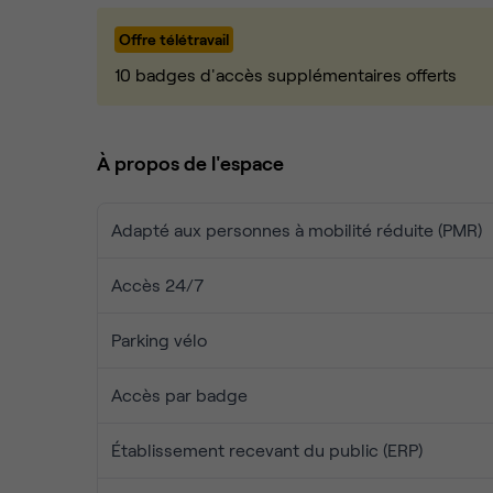
Superbe hauteur sous plafond, moulures d’o
Grande fenêtre, lumière naturelle toute la j
Offre télétravail
Mobilier de qualité, rangements, accès sécu
10 badges d'accès supplémentaires offerts
💼 Une offre clé en main :
Internet très haut débit, ménage, café/thé à
À propos de l'espace
Salles de réunion partagées
Accès 24/7
Adapté aux personnes à mobilité réduite (PMR)
Aucun frais caché
Equipe de 5 personnes à votre disposition
Accès 24/7
🌍 Rejoignez une communauté internationale :
Un environnement propice au business et aux échan
Parking vélo
Sérieux, mais chaleureux.
Accès par badge
➡️ Visite sur demande. Contactez-nous pour en sa
Établissement recevant du public (ERP)