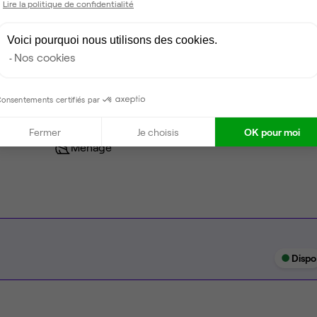
Lire la politique de confidentialité
Coin cafet'
Voici pourquoi nous utilisons des cookies.
Nos cookies
Climatisation
Espace d'attente
onsentements certifiés par
Espace détente
Fermer
Je choisis
OK pour moi
Ménage
Dispo