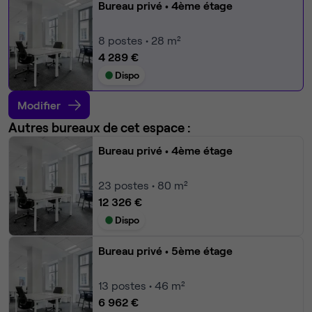
Bureau privé
• 4ème étage
8
postes • 28 m²
4 289 €
Dispo
Modifier
Autres bureaux de cet espace :
Bureau privé
• 4ème étage
23
postes • 80 m²
12 326 €
Dispo
Bureau privé
• 5ème étage
13
postes • 46 m²
6 962 €