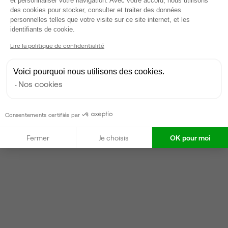
et personnaliser votre navigation. Avec votre accord, nous utilisons
Valentin
V
des cookies pour stocker, consulter et traiter des données
personnelles telles que votre visite sur ce site internet, et les
Partenaire depuis 2022
Axeptio consent
identifiants de cookie.
Répond en moins d'une heure
Lire la politique de confidentialité
Taux de réponse : 30%
Locataires trouvés sur Ubiq : 87
Voici pourquoi nous utilisons des cookies.
Nos cookies
Contacter
Consentements certifiés par
Fermer
Je choisis
OK pour moi