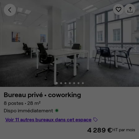
Bureau privé •
coworking
8 postes
•
28 m²
Dispo immédiatement
Voir 11 autres bureaux dans cet espace
4 289 €
HT par mois