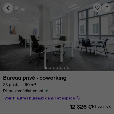
Bureau privé •
coworking
23 postes
•
80 m²
Dispo immédiatement
Voir 11 autres bureaux dans cet espace
12 326 €
HT par mois