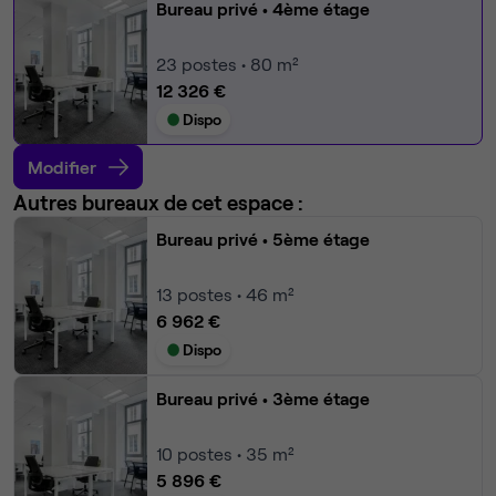
Bureau privé
• 4ème étage
23
postes • 80 m²
12 326 €
Dispo
Modifier
Autres bureaux de cet espace :
Bureau privé
• 5ème étage
13
postes • 46 m²
6 962 €
Dispo
Bureau privé
• 3ème étage
10
postes • 35 m²
5 896 €