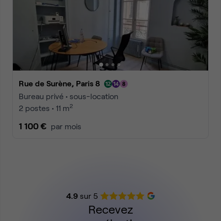
Rue de Surène, Paris 8
Bureau privé • sous-location
2
2 postes • 11 m
1 100 €
par mois
4.9
sur 5
Recevez