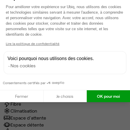
Plateforme de Gestion du Consentem
Pour améliorer votre expérience sur Ubiq, nous utilisons des cookies
Dépôt de garantie
3 mois
et technologies similaires servant à mesurer l'audience, à comprendre
et personnaliser votre navigation. Avec votre accord, nous utilisons
des cookies pour stocker, consulter et traiter des données
Frais d'entrée HT
207 €
personnelles telles que votre visite sur ce site internet, et les
Axeptio consent
identifiants de cookie.
Honoraires Ubiq
0 €
Lire la politique de confidentialité
Voici pourquoi nous utilisons des cookies.
Services
Nos cookies
8 salles de réunion partagées
4 phonebox
Wifi
Consentements certifiés par
Accès serveur
Fermer
Je choisis
OK pour moi
Câblage RJ45
Fibre
Climatisation
Espace d'attente
Espace détente