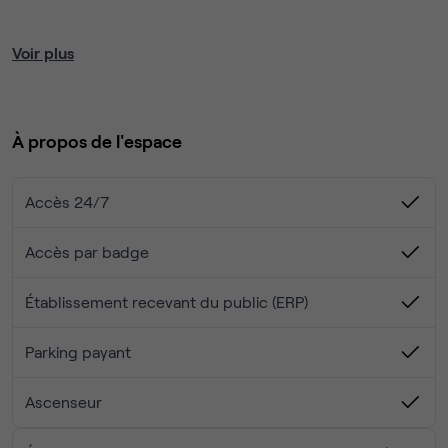
exposé nord - ouest
Voir plus
Coworking avec bulles privatives.
Services de domiciliation et bureau virtuel.
À propos de l'espace
Services et Commodités :
Café central, espaces de convivialité.
Accès 24/7
Assistance IT, internet haute vitesse Fibre, sécurité
24/7.
Accès par badge
Événements professionnels pour réseautage.
Établissement recevant du public (ERP)
Parking payant
Ascenseur