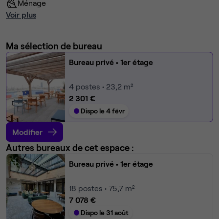
Ménage
Voir plus
Ma sélection de bureau
Bureau privé
• 1er étage
4
postes • 23,2 m²
2 301 €
Dispo le 4 févr
Modifier
Autres bureaux de cet espace :
Bureau privé
• 1er étage
18
postes • 75,7 m²
7 078 €
Dispo le 31 août