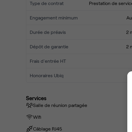
Type de contrat
Prestation de servic
Engagement minimum
Au
Durée de préavis
2 
Dépôt de garantie
2 
Frais d'entrée HT
Honoraires Ubiq
Services
Salle de réunion partagée
Wifi
Câblage RJ45