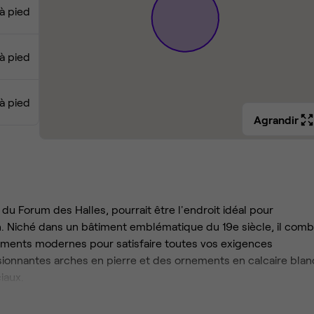
à pied
à pied
à pied
Agrandir
 du Forum des Halles, pourrait être l'endroit idéal pour
ion. Niché dans un bâtiment emblématique du 19e siècle, il comb
ments modernes pour satisfaire toutes vos exigences
sionnantes arches en pierre et des ornements en calcaire blan
iaux.
end tout son sens dans ce lieu parisien. Une courte promenad