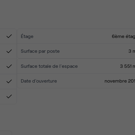
es que Notre Dame, le Centre Pompidou, et la Fontaine des
imité facilitent l'exploration de la ville. L'esprit créatif de l
qui partagent cet espace enrichit l'expérience, faisant de ce
cence de Paris.
Étage
6ème éta
Surface par poste
3 
Surface totale de l'espace
3 551 
Date d'ouverture
novembre 20