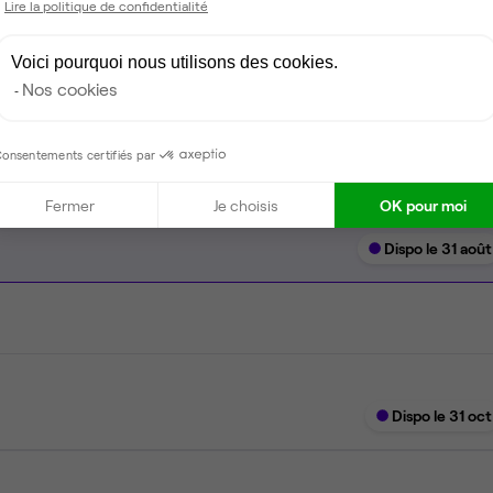
Lire la politique de confidentialité
Ménage
Voici pourquoi nous utilisons des cookies.
Tables / chaises
Nos cookies
onsentements certifiés par
Fermer
Je choisis
OK pour moi
Dispo le 31 août
Dispo le 31 oct