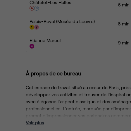
Châtelet-Les Halles
6 min 
Palais-Royal (Musée du Louvre)
8 min 
Etienne Marcel
9 min 
À propos de ce bureau
Cet espace de travail situé au cœur de Paris, près
développer vos activités et trouver de l'inspirat
avec élégance l'aspect classique et des aménage
professionnelles. L'entrée, marquée par d'impres
promet d'impressionner vos partenaires commerc
Voir plus
Considérer les affaires comme une forme d'art pr