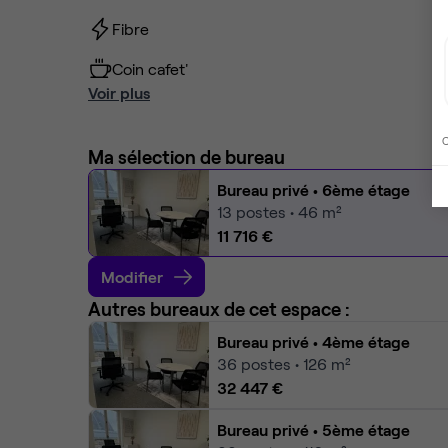
Fibre
Coin cafet'
Voir plus
C
Ma sélection de bureau
Bureau privé
• 6ème étage
13
postes • 46 m²
11 716 €
Modifier
Autres bureaux de cet espace :
Bureau privé
• 4ème étage
36
postes • 126 m²
32 447 €
Bureau privé
• 5ème étage