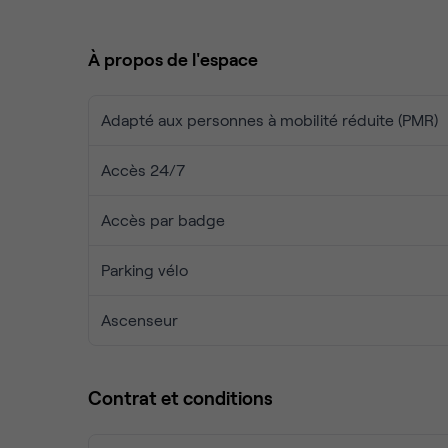
vous emmènera vers des attractions célèbres tell
Innocents. Les options de transport en commun à prox
À propos de l'espace
communauté d'entrepreneurs et de professionnels 
lieu une combinaison harmonieuse avec l'efferves
Adapté aux personnes à mobilité réduite (PMR)
Accès 24/7
Accès par badge
Parking vélo
Ascenseur
Contrat et conditions