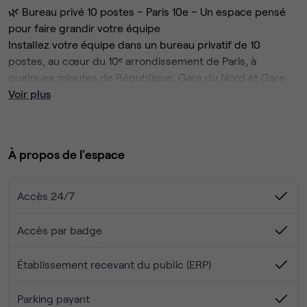
🌿 Bureau privé 10 postes – Paris 10e – Un espace pensé
pour faire grandir votre équipe
Installez votre équipe dans un bureau privatif de 10
postes, au cœur du 10ᵉ arrondissement de Paris, à
quelques minutes de République, Gare du Nord et Gare
de l'Est.
Voir plus
🏡 Situé dans une ancienne fonderie rénovée, cet espace
de travail allie cachet, confort et fonctionnalité. Profitez
d'un environnement inspirant, entièrement équipé, au sein
À propos de l'espace
d'une communauté dynamique d'entrepreneurs et
d'entreprises.
✨ Tout est inclus :
Accès 24/7
Accès par badge
Internet très haut débit (fibre, Wi-Fi et Ethernet)
Accès sécurisé 24h/24 et 7j/7
Établissement recevant du public (ERP)
Charges, ménage et entretien compris
Climatisation
Parking payant
Cuisine équipée, espaces lounge et cabines