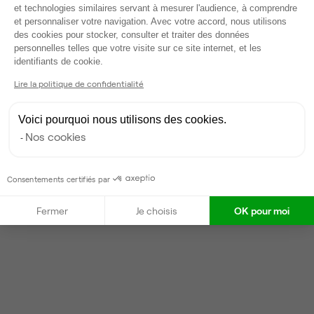
et technologies similaires servant à mesurer l'audience, à comprendre
Gestionnaire de l'espace
et personnaliser votre navigation. Avec votre accord, nous utilisons
des cookies pour stocker, consulter et traiter des données
personnelles telles que votre visite sur ce site internet, et les
Gari
Axeptio consent
identifiants de cookie.
Partenaire depuis 2020
Lire la politique de confidentialité
Répond en moins de deux jours
Taux de réponse : 90%
Voici pourquoi nous utilisons des cookies.
Locataires trouvés sur Ubiq : 2
Nos cookies
Contacter
Consentements certifiés par
Fermer
Je choisis
OK pour moi