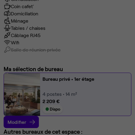
Coin cafet'
Domiciliation
Ménage
Tables / chaises
Câblage RJ45
Wifi
Salle de réunion privée
Ma sélection de bureau
Bureau privé
• 1er étage
4
postes • 14 m²
2 209 €
Dispo
Modifier
Autres bureaux de cet espace :