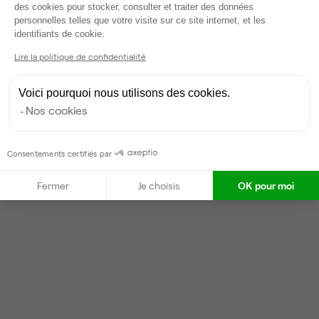
des cookies pour stocker, consulter et traiter des données
Partenaire depuis 2022
personnelles telles que votre visite sur ce site internet, et les
Axeptio consent
identifiants de cookie.
Répond en moins d'une heure
Taux de réponse : 40%
Lire la politique de confidentialité
Locataires trouvés sur Ubiq : 87
Voici pourquoi nous utilisons des cookies.
Nos cookies
Contacter
Consentements certifiés par
Fermer
Je choisis
OK pour moi