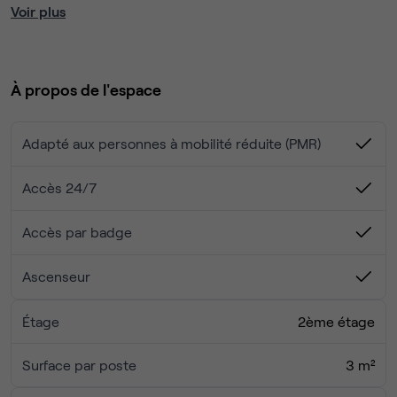
Voir plus
Profitez d'une balade dans Le Jardin des Tuileries qui est à
quelques pas des bureaux si vous souhaitez déconnecter
un moment.
À propos de l'espace
20 bureaux privés
Adapté aux personnes à mobilité réduite (PMR)
6 bureaux de coworking
3 salles de réunion
Accès 24/7
Accès par badge
Ascenseur
Étage
2ème étage
Surface par poste
3 m²