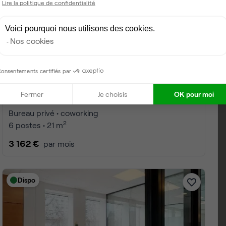
Lire la politique de confidentialité
Voici pourquoi nous utilisons des cookies.
Nos cookies
onsentements certifiés par
Fermer
Je choisis
OK pour moi
Rue de la Terrasse, Paris 17
Bureau privé • coworking
2
2 postes • 13 m
1 560 €
par mois
Dispo le 31 décembre