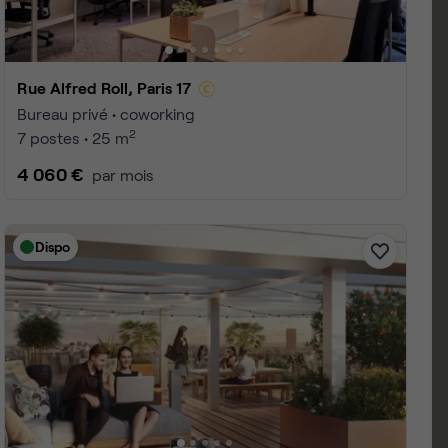
Rue de Saussure, Paris 17
Bureau privé • coworking
2
3 postes • 10 m
1 659 €
par mois
Dispo