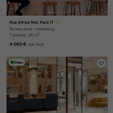
Rue de Saussure, Paris 17
Bureau privé • coworking
2
3 postes • 10 m
1 659 €
par mois
Dispo