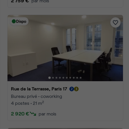
950 €
par mois
Dispo
Rue de la Terrasse, Paris 17
Bureau privé • coworking
2
1 poste • 8 m
990 €
par mois