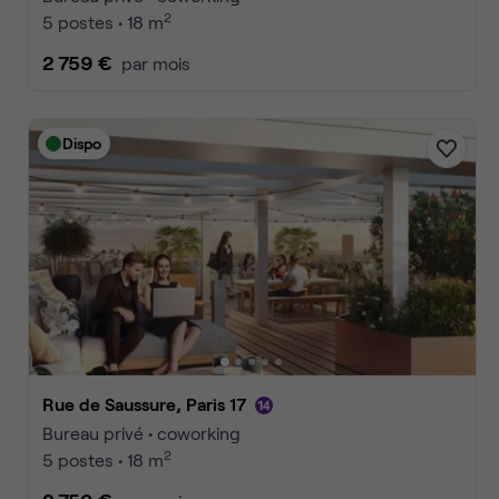
2
1 poste • 8 m
750 €
par mois
Dispo
Rue Henri Rochefort, Paris 17
Bureau privé • coworking
2
2 postes • 11 m