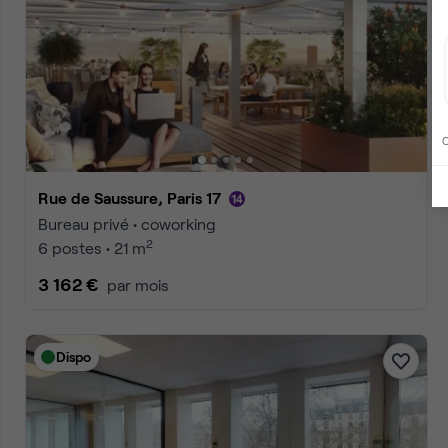
C
Rue de Saussure, Paris 17
Bureau privé • coworking
2
3 postes • 10 m
1 528 €
par mois
Dispo le 31 décembre