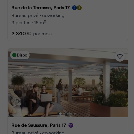
Rue Fructidor, Paris 17
Bureau privé • coworking
2
8 postes • 20 m
320 €
par mois
Dispo
Rue Henri Rochefort, Paris 17
Bureau privé • coworking