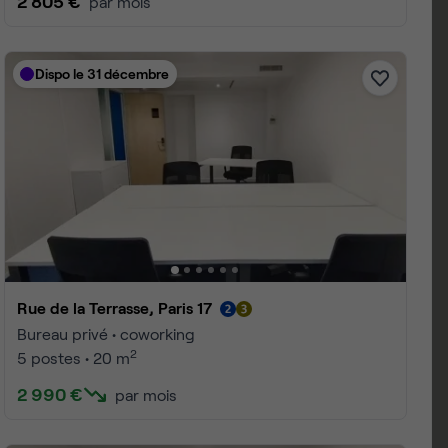
990 €
par mois
Dispo
Rue de Saussure, Paris 17
Bureau privé • coworking
2
2 postes • 7 m
1 161 €
par mois