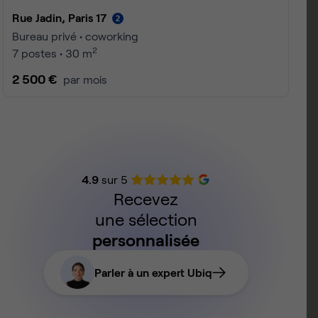
Rue Lemercier, Paris 17
Bureau privé • coworking
2
2 postes • 10 m
500 €
par mois
4.9
sur 5
Recevez
une sélection
personnalisée
Parler à un expert Ubiq