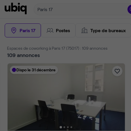
Paris 17
Paris 17
Postes
Type de bureaux
Espaces de coworking à Paris 17 (75017) : 112 annonces
112
annonces
Dispo
Nouveau