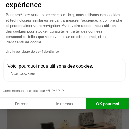
expérience
Plateforme de Gestion du Consentem
Pour améliorer votre expérience sur Ubiq, nous utilisons des cookies
et technologies similaires servant à mesurer l'audience, à comprendre
et personnaliser votre navigation. Avec votre accord, nous utilisons
des cookies pour stocker, consulter et traiter des données
personnelles telles que votre visite sur ce site internet, et les
Axeptio consent
identifiants de cookie.
Rue de Saussure, Paris 17
Lire la politique de confidentialité
Espace indépendant • sous-location
2
300 postes • 2 530 m
Voici pourquoi nous utilisons des cookies.
Nos cookies
140 000 €
par mois
Consentements certifiés par
Dispo
Fermer
Je choisis
OK pour moi