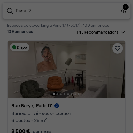
1
Paris 17
Espaces de coworking à Paris 17 (75017) : 109 annonces
109
annonces
Tri :
Dispo
Rue Barye, Paris 17
Bureau privé • sous-location
2
6 postes • 26 m
2 500 €
par mois