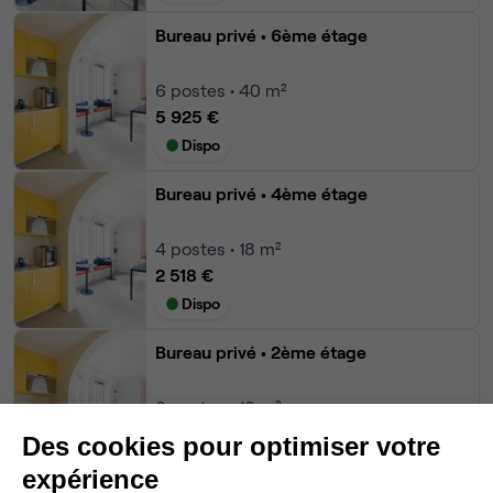
Bureau privé
• 6ème étage
6
postes • 40 m²
5 925 €
Dispo
Bureau privé
• 4ème étage
4
postes • 18 m²
2 518 €
Dispo
Bureau privé
• 2ème étage
3
postes • 13 m²
2 151 €
Des cookies pour optimiser votre
Dispo
expérience