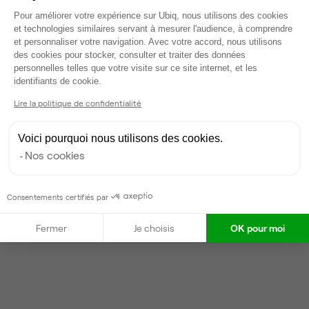
Plateforme de Gestion du Consentem
Voir tout
Pour améliorer votre expérience sur Ubiq, nous utilisons des cookies
et technologies similaires servant à mesurer l'audience, à comprendre
et personnaliser votre navigation. Avec votre accord, nous utilisons
des cookies pour stocker, consulter et traiter des données
Gestionnaire de l'espace
personnelles telles que votre visite sur ce site internet, et les
Axeptio consent
identifiants de cookie.
Anaide
Lire la politique de confidentialité
Partenaire depuis 2022
Répond dans la journée
Voici pourquoi nous utilisons des cookies.
Taux de réponse : 80%
Nos cookies
Locataires trouvés sur Ubiq : 21
Consentements certifiés par
Contacter
Fermer
Je choisis
OK pour moi