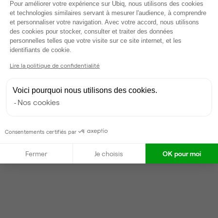
Plateforme de Gestion du Consentem
Pour améliorer votre expérience sur Ubiq, nous utilisons des cookies
et technologies similaires servant à mesurer l'audience, à comprendre
et personnaliser votre navigation. Avec votre accord, nous utilisons
Gestionnaire de l'espace
des cookies pour stocker, consulter et traiter des données
personnelles telles que votre visite sur ce site internet, et les
Axeptio consent
identifiants de cookie.
Vanessa
Partenaire depuis 2022
Lire la politique de confidentialité
Répond en moins d'une heure
Voici pourquoi nous utilisons des cookies.
Taux de réponse : 30%
Nos cookies
Locataires trouvés sur Ubiq : 87
Consentements certifiés par
Contacter
Fermer
Je choisis
OK pour moi