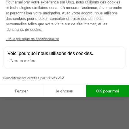
Plateforme de Gestion du Consentem
Pour améliorer votre expérience sur Ubiq, nous utilisons des cookies
et technologies similaires servant à mesurer l'audience, à comprendre
et personnaliser votre navigation. Avec votre accord, nous utilisons
Gestionnaire de l'espace
des cookies pour stocker, consulter et traiter des données
personnelles telles que votre visite sur ce site internet, et les
Axeptio consent
identifiants de cookie.
Vanessa
Partenaire depuis 2022
Lire la politique de confidentialité
Répond en moins d'une heure
Voici pourquoi nous utilisons des cookies.
Taux de réponse : 40%
Nos cookies
Locataires trouvés sur Ubiq : 87
Consentements certifiés par
Contacter
Fermer
Je choisis
OK pour moi