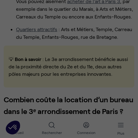
Vous pouvez aisément
acheter de l’art à Paris 3
, par
exemple dans le quartier du Marais, à Arts et Métiers,
Carreaux du Temple ou encore aux Enfants-Rouges.
Quartiers attractifs
: Arts et Métiers, Temple, Carreau
du Temple, Enfants-Rouges, rue de Bretagne.
💡
Bon à savoir
: Le 3e arrondissement bénéficie aussi
de la proximité directe du 2e et du 11e, deux autres
pôles majeurs pour les entreprises innovantes.
Combien coûte la location d’un bureau
dans le 3ᵉ arrondissement de Paris ?
Le 3e arrondissement est un secteur central avec une
Accueil
Rechercher
Connexion
Plus
large palette d’options, allant du poste nomade en