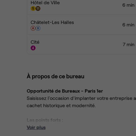
Hôtel de Ville
6 min 
Châtelet-Les Halles
6 min 
Cité
7 min 
À propos de ce bureau
Opportunité de Bureaux - Paris 1er
Saisissez l'occasion d'implanter votre entreprise 
cachet historique et modernité.
Les points forts :
Voir plus
Emplacement stratégique :
Au cœur du 1er a