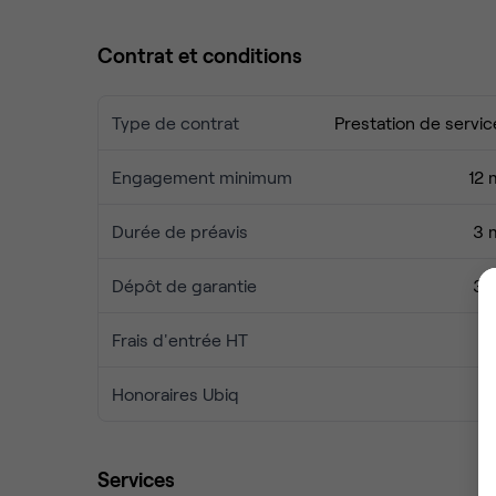
Contrat et conditions
Type de contrat
Prestation de servic
Engagement minimum
12 
Durée de préavis
3 
Dépôt de garantie
3 
Frais d'entrée HT
Honoraires Ubiq
Services