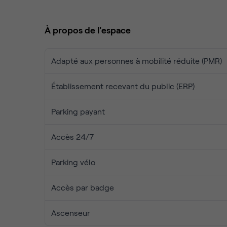
Seine.
Volume et Lumière :
Une surface généreuse
À propos de l'espace
Espace extérieur exclusif :
Un
toit-terrasse 
Flexibilité totale :
Des espaces de travail mod
activité.
Adapté aux personnes à mobilité réduite (PMR)
Cadre de vie privilégié :
Accès immédiat à u
pour vos collaborateurs et clients.
Établissement recevant du public (ERP)
Parking payant
Accès 24/7
Parking vélo
Accès par badge
Ascenseur