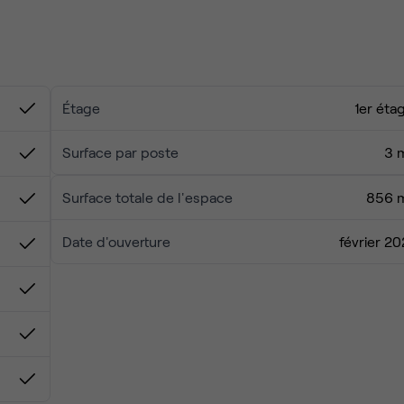
 de
1 743 m²
bénéficiant d'une luminosité naturelle optimale.
privé
, véritable havre de paix en plein centre-ville.
ulables pour s'adapter à la croissance et aux besoins de votr
Étage
1er éta
ne offre gastronomique et culturelle de renommée mondiale
Surface par poste
3 
Surface totale de l'espace
856 
Date d'ouverture
février 20