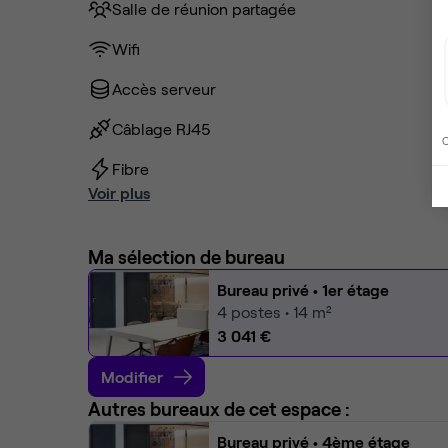
Salle de réunion partagée
Wifi
Accès serveur
Câblage RJ45
C
Fibre
Voir plus
Ma sélection de bureau
Bureau privé
• 1er étage
4
postes • 14 m²
3 041 €
Modifier
Autres bureaux de cet espace :
Bureau privé
• 4ème étage