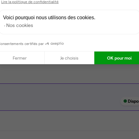
Lire la politique de confidentialité
Coin cafet'
Climatisation
Voici pourquoi nous utilisons des cookies.
Nos cookies
Espace d'attente
Espace détente
onsentements certifiés par
Ménage
Fermer
Je choisis
OK pour moi
Dispo