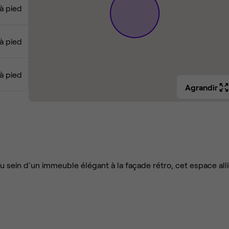
à pied
à pied
à pied
Agrandir
au sein d'un immeuble élégant à la façade rétro, cet espace all
rrondissement de Paris, à seulement 50 mètres des quais de