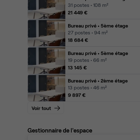
31
postes • 108 m²
21 449 €
Bureau privé
• 5ème étage
27
postes • 94 m²
18 684 €
Bureau privé
• 5ème étage
19
postes • 66 m²
13 145 €
Bureau privé
• 2ème étage
13
postes • 46 m²
9 897 €
Voir tout
Gestionnaire de l'espace