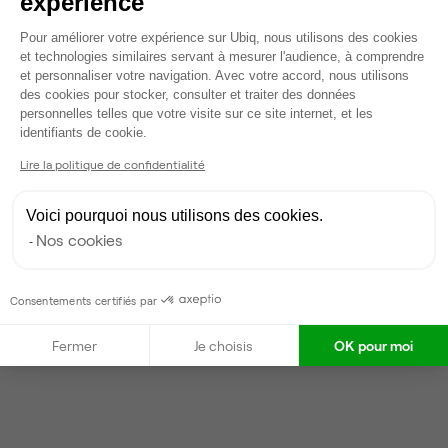
expérience
Dispo le 31 oct
Plateforme de Gestion du Consentem
Pour améliorer votre expérience sur Ubiq, nous utilisons des cookies
Voir tout
et technologies similaires servant à mesurer l'audience, à comprendre
et personnaliser votre navigation. Avec votre accord, nous utilisons
des cookies pour stocker, consulter et traiter des données
Gestionnaire de l'espace
personnelles telles que votre visite sur ce site internet, et les
Axeptio consent
identifiants de cookie.
Lire la politique de confidentialité
Delaram
Partenaire depuis 2022
Voici pourquoi nous utilisons des cookies.
Répond en moins d'une heure
Nos cookies
Taux de réponse : 40%
Locataires trouvés sur Ubiq : 87
Consentements certifiés par
Contacter
Fermer
Je choisis
OK pour moi