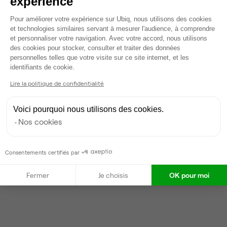
expérience
Dispo le 31 oct
Plateforme de Gestion du Consentem
Pour améliorer votre expérience sur Ubiq, nous utilisons des cookies
Voir tout
et technologies similaires servant à mesurer l'audience, à comprendre
et personnaliser votre navigation. Avec votre accord, nous utilisons
des cookies pour stocker, consulter et traiter des données
Gestionnaire de l'espace
personnelles telles que votre visite sur ce site internet, et les
Axeptio consent
identifiants de cookie.
Lire la politique de confidentialité
Delaram
Partenaire depuis 2022
Voici pourquoi nous utilisons des cookies.
Répond en moins d'une heure
Nos cookies
Taux de réponse : 40%
Locataires trouvés sur Ubiq : 87
Consentements certifiés par
Contacter
Fermer
Je choisis
OK pour moi