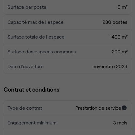
espace détente
Surface par poste
5 m²
• Imprimante et photocopieuse à disposition
• Charges incluses : internet, électricité et chauffage
Capacité max de l'espace
230 postes
• Possibilité de domicilier votre entreprise sur place
Surface totale de l'espace
1 400 m²
Une localisation stratégique
Surface des espaces communs
200 m²
• Métros lignes 6 et 8 à quelques minutes à pied
• Tramway T3A à proximité immédiate
Date d'ouverture
novembre 2024
• Gare de Lyon accessible en 10 minutes
• Accès rapide au périphérique parisien
Contrat et conditions
Installez-vous dans un espace professionnel conçu pour
favoriser la concentration, la productivité et les échanges.
Type de contrat
Prestation de service
Bénéficiez d’une solution flexible et sans contrainte pour
développer votre activité dans les meilleures conditions.
Engagement minimum
3 mois