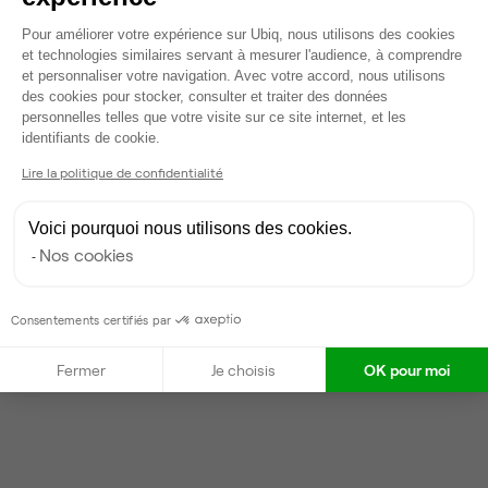
Plateforme de Gestion du Consentem
Voir tout
Pour améliorer votre expérience sur Ubiq, nous utilisons des cookies
et technologies similaires servant à mesurer l'audience, à comprendre
et personnaliser votre navigation. Avec votre accord, nous utilisons
des cookies pour stocker, consulter et traiter des données
Gestionnaire de l'espace
personnelles telles que votre visite sur ce site internet, et les
Axeptio consent
identifiants de cookie.
Sara
Lire la politique de confidentialité
Partenaire depuis 2024
Voici pourquoi nous utilisons des cookies.
Répond en quelques heures
Nos cookies
Taux de réponse : 80%
Locataires trouvés sur Ubiq : 12
Consentements certifiés par
Contacter
Fermer
Je choisis
OK pour moi