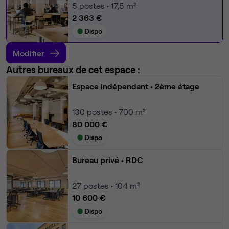
5
postes • 17,5 m²
2 363 €
Dispo
Modifier
Autres bureaux de cet espace :
Espace indépendant
• 2ème étage
130
postes • 700 m²
80 000 €
Dispo
Bureau privé
• RDC
27
postes • 104 m²
10 600 €
Dispo