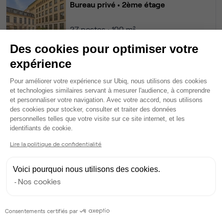
Bureau privé
• 2ème étage
27
postes • 100 m²
21 000 €
Des cookies pour optimiser votre
Dispo
expérience
Bureau privé
• Rez-de-jardin
Plateforme de Gestion du Consentem
Pour améliorer votre expérience sur Ubiq, nous utilisons des cookies
et technologies similaires servant à mesurer l'audience, à comprendre
24
postes • 66 m²
et personnaliser votre navigation. Avec votre accord, nous utilisons
des cookies pour stocker, consulter et traiter des données
14 153 €
personnelles telles que votre visite sur ce site internet, et les
Axeptio consent
Dispo
identifiants de cookie.
Lire la politique de confidentialité
Voir tout
Voici pourquoi nous utilisons des cookies.
Nos cookies
Gestionnaire de l'espace
Victoire
Consentements certifiés par
Partenaire depuis 2020