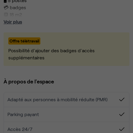
🖥️ 5 postes
💳 badges
🔳 18 m2
🧷 étage avec ascenseur
Voir plus
Les atouts du bâtiment :
Offre télétravail
💧 Douches
🌱 Jardin végétalisé
Possibilité d'ajouter des badges d'accès
😎 Espaces de vie détente
supplémentaires
☎️ 25 phoneboxes
📚 20 salles de réunion à partager
🚗 Parking vélo, voiture, scooter
À propos de l'espace
🌎 Accès à des espaces de coworking dans le monde
entier.
Adapté aux personnes à mobilité réduite (PMR)
Contactez-nous si vous avez la moindre question !
Parking payant
Accès 24/7