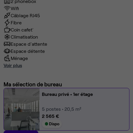
2 phonebox
Wifi
Câblage RJ45
Fibre
Coin cafet'
Climatisation
Espace d'attente
Espace détente
Ménage
Voir plus
Ma sélection de bureau
Bureau privé
• 1er étage
5
postes • 20,5 m²
2 565 €
Dispo