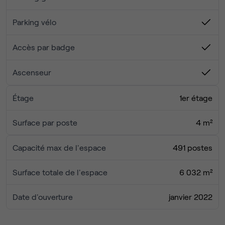
Ce tarif comprend :
- Poste de travail + salles de réunion
Parking vélo
- Réseau Wi-Fi performant et sécurisé
- Espaces de convivialité (workcafé, tisaneries...)
Accès par badge
- Restauration sur site
- Salle de sport et douches
Ascenseur
- Stationnement vélo/trottinette sécurisé et services
associés
Étage
1er étage
Parking véhicules et deux roues & stockage logistique
Surface par poste
4 m²
possible sur devis.
Capacité max de l'espace
491 postes
Surface totale de l'espace
6 032 m²
Date d'ouverture
janvier 2022