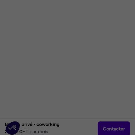
Bureau privé •
coworking
Contacter
2 565 €
HT par mois
Accueil
Rechercher
Connexion
Plus