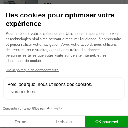
Dispo
Des cookies pour optimiser votre
Bureau privé
• 3ème étage
expérience
Plateforme de Gestion du Consentem
49
postes • 200 m²
Pour améliorer votre expérience sur Ubiq, nous utilisons des cookies
25 137 €
et technologies similaires servant à mesurer l'audience, à comprendre
et personnaliser votre navigation. Avec votre accord, nous utilisons
Dispo
des cookies pour stocker, consulter et traiter des données
personnelles telles que votre visite sur ce site internet, et les
Voir tout
Axeptio consent
identifiants de cookie.
Lire la politique de confidentialité
Gestionnaire de l'espace
Voici pourquoi nous utilisons des cookies.
Nos cookies
Anne-France
A
Partenaire depuis 2022
Répond en moins de deux jours
Consentements certifiés par
Taux de réponse : 70%
Fermer
Je choisis
OK pour moi
Locataires trouvés sur Ubiq : 14