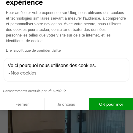
expérience
Plateforme de Gestion du Consentem
Pour améliorer votre expérience sur Ubiq, nous utilisons des cookies
et technologies similaires servant à mesurer l'audience, à comprendre
et personnaliser votre navigation. Avec votre accord, nous utilisons
des cookies pour stocker, consulter et traiter des données
personnelles telles que votre visite sur ce site internet, et les
Axeptio consent
identifiants de cookie.
Lire la politique de confidentialité
Rue Philidor, Paris 20
Bureau privé • coworking
2
Voici pourquoi nous utilisons des cookies.
8 postes • 32 m
Nos cookies
2 568 €
par mois
Consentements certifiés par
Dispo
Fermer
Je choisis
OK pour moi