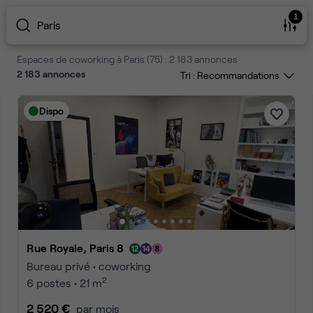
1
Paris
Espaces de coworking à Paris (75) : 2 183 annonces
2 183
annonces
Tri :
Dispo
Rue Royale, Paris 8
Bureau privé • coworking
2
6 postes • 21 m
2 520 €
par mois