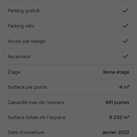
trottinettes 🚴, salle de sieste
Parking gratuit
· Espace de restauration avec frigo connecté, internet
haut débit 📶
Parking vélo
🤝 Services et accessibilité :
Accès par badge
· Équipe dédiée pour votre confort 💁‍♀️💬
· Badge d’entrée sécurisé 24h/24, 7j/7 🔒⏰
Ascenseur
· Adapté à tous : Un environnement de travail complet,
pensé pour les associations, start-ups et entreprises à la
Étage
3ème étage
recherche de flexibilité et de bien-être 🏢✨
Surface par poste
4 m²
Capacité max de l'espace
491 postes
Surface totale de l'espace
6 032 m²
Date d'ouverture
janvier 2022