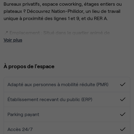
Bureaux privatifs, espace coworking, étages entiers ou
plateaux ? Découvrez Nation-Philidor, un lieu de travail
unique à proximité des lignes 1 et 9, et du RER A.
📍 Emplacement : Situé dans le quartier animé de
Charonne, entouré de nombreux commerces et
Voir plus
restaurants.
🏗️ Architecture et espace :
À propos de l'espace
· Conçu par l’architecte Jacques Ferrier, 5 niveaux de
bureaux modernes
· 75 à 100 postes de travail par étage, espaces
Adapté aux personnes à mobilité réduite (PMR)
privatifs, coworking et plateaux de 50 postes 👥
· Bureaux lumineux, avec balcons et vues sur la ville 🌞
Établissement recevant du public (ERP)
✨ Espaces communs et équipements :
Parking payant
· Salles de réunion, bulles de travail, tisaneries et
espaces de convivialité
Accès 24/7
· Salle de sport 🏋️‍♀️, parking sécurisé pour vélos et