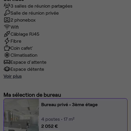
3 salles de réunion partagées
Salle de réunion privée
2 phonebox
Wifi
Câblage RJ45
Fibre
Coin cafet'
Climatisation
Espace d'attente
Espace détente
Voir plus
Ma sélection de bureau
Bureau privé
• 3ème étage
4
postes • 17 m²
2 052 €