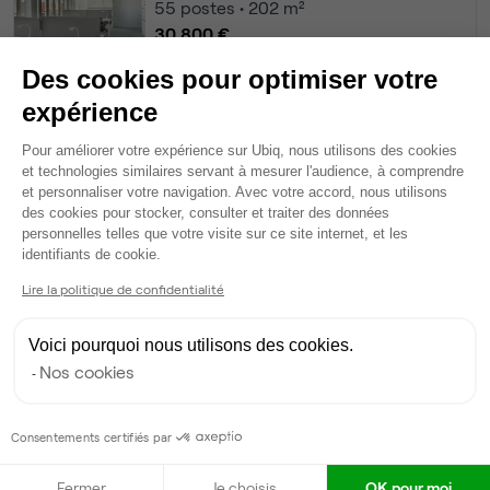
55
postes • 202 m²
30 800 €
Dispo
Des cookies pour optimiser votre
expérience
Bureau privé
• 3ème étage
Plateforme de Gestion du Consentem
Pour améliorer votre expérience sur Ubiq, nous utilisons des cookies
49
postes • 200 m²
et technologies similaires servant à mesurer l'audience, à comprendre
25 137 €
et personnaliser votre navigation. Avec votre accord, nous utilisons
des cookies pour stocker, consulter et traiter des données
Dispo
personnelles telles que votre visite sur ce site internet, et les
Axeptio consent
identifiants de cookie.
Voir tout
Lire la politique de confidentialité
Gestionnaire de l'espace
Voici pourquoi nous utilisons des cookies.
Nos cookies
Anne-France
A
Partenaire depuis 2022
Consentements certifiés par
Répond en moins de deux jours
Fermer
Je choisis
OK pour moi
Taux de réponse : 70%